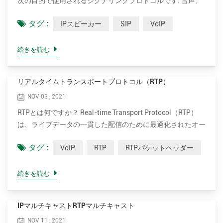
次の目的で使用されるシグナリングプロトコルです. 音声、
送信するように...
ビデオ、およびメッセージングアプリケーションを含むリア
タグ :
IPスピーカー
SIP
VoIP
ルタイムセッションを開始、維持、および終了します. SIP
は、Voice Over Internet Protocol（VoIP）の1つの方法です.
VoIPの他の方法は次のとおりです. リアルタイムトランスポ
続きを読む
ートプロトコル（RTP）、リアルタイムトランスポート制御
プロトコル（RTCP）、およびセッション記述プロトコル
リアルタイムトランスポートプロトコル（RTP）
（SDP）. SIPの主な利点は、構内交換機（構内交換機または
PBX）と公衆電話網の間の直接接続を提供することです.し
NOV 03 , 2021
たがって、個人と企業を接続するために従来の電話は必要あ
RTPとは何ですか？ Real-time Transport Protocol（RTP）
りません. SIPのしくみ プロトコルは、交換されるメッセー
は、ライブデータの一貫した配信のために最適化されたオー
ジの特定の形式と、参加者の協力のための通信のシー...
ディオまたはビデオデータを送信するために設計されたネッ
タグ :
VoIP
RTP
RTPパケットヘッダー
トワーク標準です.これは、インターネットテレフォニー、
Voice over IP、およびビデオテレコミュニケーションで使用
されます. 1対1の通話（ユニキャスト）または1対多の会議
続きを読む
（マルチキャスト）に使用できます. RTPは通常、ユーザー
データグラムプロトコル（UDP）上で実行されます. RTP
IPマルチキャストRTPマルチキャスト
は、RTP制御プロトコル（RTCP）と組み合わせて使用​​され
ます. RTPはメディアストリーム（オーディオやビデオな
NOV 11 , 2021