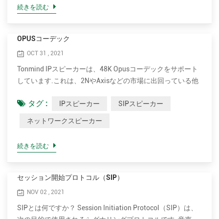
電力. 15Wと30Wはオプションです. •はるかに費用対効果が
続きを読む
高い. Axis IPスピーカーの卸売販売価格は、Tonmindのもの
と比較して約3倍です. • お客様志向. Tonmindは、フィール
ドパートナーが要件を満たすために、専門的で思慮深いサー
OPUSコーデック
ビスを提供することを目指しています. •Tonmindは、10年以
OCT 31 , 2021
上のIPオーディオおよびビデオテクノロジーを備えた強力な
Tonmind IPスピーカーは、48K Opusコーデックをサポート
R & Dチームベースを...
しています.これは、2NやAxisなどの市場に出回っている他
のブランドのSipスピーカーには搭載されていません. Opus
タグ :
IPスピーカー
SIPスピーカー
は、非常に高い音質を確保しながら、帯域幅を大幅に削減で
きます. Opusは、Xiph.Org Foundationによって開発された
ネットワークスピーカー
オーディオコーディング形式であり、リアルタイムのインタ
ラクティブ通信に十分な低遅延を維持しながら、音声と一般
続きを読む
的なオーディオを単一の形式で効率的にコーディングするよ
うに設計されています. Opusは主に、Skypeの初期のインタ
ーネット通話用のSILK音声コーデックとXiph.orgのCELT音
セッション開始プロトコル（SIP）
楽コーデックの組み合わせから始まります.これは、VOIP、
NOV 02 , 2021
ビデオ会議、ゲーム内チャット、およびその他のアプリケー
SIPとは何ですか？ Session Initiation Protocol（SIP）は、
ション用にWebおよびオーディオストリームを介して音声を