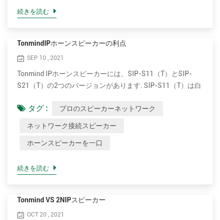
共の場で使用されています。 典型的な用途には、スポーツ
続きを読む
スタジアム、公共交通機関車、設備、そしてライブまたは録
音された音楽会場および イベントが含まれます。 PAシステ
ムは、複数のマイクロフォンまたは他の音源、複数のソース
TonmindIPホーンスピーカーの利点
を組み合わせて変更するためのミキシングコンソール、およ
SEP 10 , 2021
びより大きな容積またはより広い分布のための複数の増幅器
Tonmind IPホーンスピーカーには、SIP-S11（T）とSIP-
およびスピーカーを含み得る。 単純なPAシステムは、学校
S21（T）の2つのバージョンがあります. SIP-S11（T）は白
の講堂、教会、そして小さな小さな会場でよく使われます。
いフラットな外観で設計されており、SIP-21（T）は灰色の
多くのスピーカーを持つPA...
タグ :
プロのスピーカーネットワーク
丸い外観で提供されます.どちらのバージョンにも、オプシ
ョンで15Wと30Wのアンプがあります. プラグアンドブロー
ネットワーク接続スピーカー
ドキャスト.インストールが簡単 IPホーン屋外スピーカーは
ホーンスピーカーを一口
設置が非常に簡単です. PoE（Power over Ethernet）をサポ
ートします. 1本の標準ネットワークケーブルで、電力とネ
ットワークへの接続の両方を提供します. VSMまたはSIPベ
続きを読む
ースの通信システムを拡張する オープンスタンダードで一
般的なプロトコルに基づいて、ネットワークホーンスピーカ
Tonmind VS 2NIPスピーカー
ーはVSM（ビデオ管理システム）またはSIPベースの通信シ
ステムと簡単に統合できます. SIPホーンスピーカーは、
OCT 20 , 2021