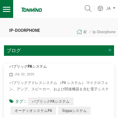
JA
IP-DOORPHONE
家
Ip-Doorphone
/
ブログ
パブリックPAシステム
JUL 02 , 2020
パブリックアドレスシステム （PA システム） マイクロフォ
ン、アンプ、スピーカー、および関連機器を含む電子システ
ムです。 見かけのボリュームを増やします（ラウドネス）
タグ :
パブリックPAシステム
人間の声、楽器、その他の音響音源や録音された音声または
音楽。 PAシステムは、アナウンサー、パフォーマーなどが
オーディオシステムPA
Sippaシステム
距離または大きな地域で十分に聞こえることを必要とする公