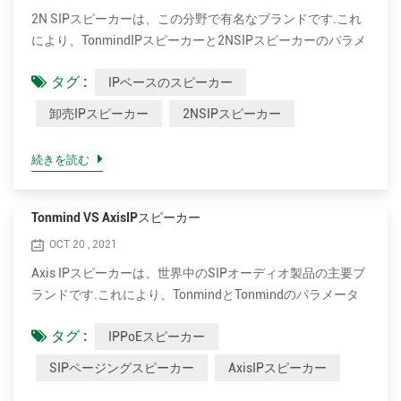
VoIP（V...
2N SIPスピーカーは、この分野で有名なブランドです.これ
により、TonmindIPスピーカーと2NSIPスピーカーのパラメ
ーターを比較します. TonmindIPベースのスピーカーの利点.
タグ :
IPベースのスピーカー
•より良い音質のために、より多くのコーデックをサポート
します. OPUS、MP1 / MP2 / MP3 ...など •クリアで大きな声
卸売IPスピーカー
2NSIPスピーカー
のための最大30Wのより高い定格電力. 15Wと30Wはオプシ
ョンです. •はるかに費用対効果が高い. 2Nの卸売IPスピーカ
続きを読む
ーの価格はTonmindのものと比較して約3倍です. •より多く
のモデルから選択できます. Tonmind IPスピーカーには、さ
まざまな天井、壁掛け、ホーンタイプがあります. • お客様
Tonmind VS AxisIPスピーカー
志向. Tonmindは、フィールドパートナーが要件を満たすた
OCT 20 , 2021
めに、専門的で思慮深いサービスを提供することを目指して
Axis IPスピーカーは、世界中のSIPオーディオ製品の主要ブ
います. •Tonmindは、10年以上...
ランドです.これにより、TonmindとTonmindのパラメータ
を比較します. AxisSIPページングスピーカー. Tonmind
タグ :
IPPoEスピーカー
IPPoEスピーカーの利点. •より良い音質のために、より多く
のコーデックをサポートします. OPUS、MP1 / MP2 / MP3
SIPページングスピーカー
AxisIPスピーカー
...など •クリアで大きな声のための最大30Wのより高い定格