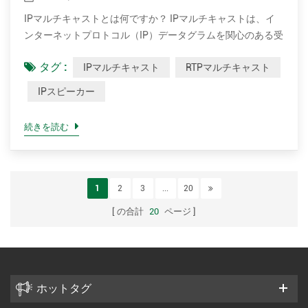
ど）を伝送しますが、RTCPは送信統計とサービス品質
IPマルチキャストとは何ですか？ IPマルチキャストは、イ
（QoS）を監視するために使用され、複数のストリームの同
ンターネットプロトコル（IP）データグラムを関心のある受
期を支援します. RTPはVoiceover IPの技術的基盤の1つであ
信者のグループに1回の送信で送信する方法です.これはIP固
り、このコ...
タグ :
IPマルチキャスト
RTPマルチキャスト
有のマルチキャスト形式であり、ストリーミングメディアや
その他のネットワークアプリケーションに使用されます.
IPスピーカー
IPv4およびIPv6で特別に予約されたマルチキャストアドレス
ブロックを使用します. IPマルチキャストは、ネットワーク
続きを読む
内のIPインフラストラクチャを介した1対多および多対多の
リアルタイム通信のための技術です.受信者のIDに関する事
前の知識も、受信者の数に関する事前の知識も必要としない
ため、より多くの受信者集団に拡張できます.マルチキャス
1
2
3
...
20
トは、パケットを多数の受信者に配信する必要がある場合で
の合計
20
ページ
も、送信元がパケットを1回だけ送信することを要求するこ
とにより、ネットワークインフラストラクチャを効率的に使
用します.ネットワ...
ホットタグ