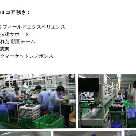
ind コア 強さ：
7歳 フィールドエクスペリエンス
技術サポート
れた 顧客チーム
志向
クマーケットレスポンス