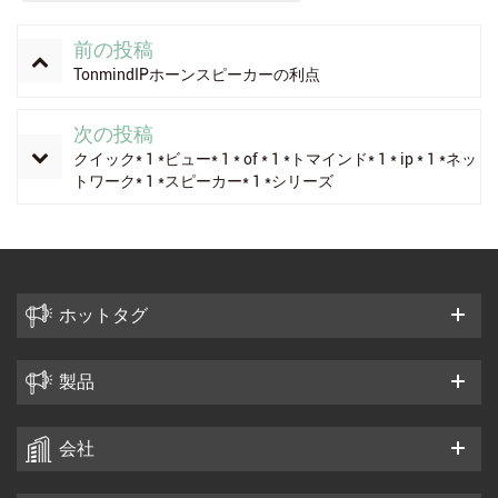
前の投稿
TonmindIPホーンスピーカーの利点
次の投稿
クイック* 1 *ビュー* 1 * of * 1 *トマインド* 1 * ip * 1 *ネッ
トワーク* 1 *スピーカー* 1 *シリーズ
ホットタグ
製品
会社