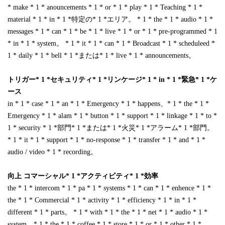
* make * 1 * anouncements * 1 * or * 1 * play * 1 * Teaching * 1 *
material * 1 * in * 1 *特定の* 1 *エリア。 * 1 * the * 1 * audio * 1 *
messages * 1 * can * 1 * be * 1 * live * 1 * or * 1 * pre-programmed * 1
* in * 1 * system。 * 1 * it * 1 * can * 1 * Broadcast * 1 * scheduleed *
1 * daily * 1 * bell * 1 *または* 1 * live * 1 * announcements。
トリガー* 1 *セキュリティ* 1 *リンケージ* 1 * in * 1 *緊急* 1 *ケ
ース
in * 1 * case * 1 * an * 1 * Emergency * 1 * happens、* 1 * the * 1 *
Emergency * 1 * alam * 1 * button * 1 * support * 1 * linkage * 1 * to *
1 * security * 1 *部門* 1 *または* 1 *火災* 1 *アラーム* 1 *部門。
* 1 * it * 1 * support * 1 * no-response * 1 * transfer * 1 * and * 1 *
audio / video * 1 * recording。
向上
コマーシャル* 1 *アクティビティ* 1 *効率
the * 1 * intercom * 1 * pa * 1 * systems * 1 * can * 1 * enhence * 1 *
the * 1 * Commercial * 1 * activity * 1 * efficiency * 1 * in * 1 *
different * 1 * parts。 * 1 * with * 1 * the * 1 * net * 1 * audio * 1 *
system、* 1 * the * 1 * coffee * 1 * store * 1 * or * 1 * other * 1 *