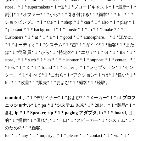
store、* 1 * supermakets * 1 *缶* 1 *ブロードキャスト* 1 *最新* 1 *
割引* 1 *オファー* 1 *から* 1 *引き付ける* 1 *顧客* 1 * for * 1 *
ショッピング。 * 1 * the * 1 * shop * 1 * can * 1 * also * 1 * play * 1
* pleasant * 1 * background * 1 * music * 1 * to * 1 * make * 1 *
Customers * 1 * at * 1 * a * 1 * good * 1 * atmosphere。 * 1 *ほかに、
* 1 *オーディオ* 1 *システム* 1 *缶* 1 *ガイド* 1 *顧客* 1 *また
は* 1 *従業員* 1 *から* 1 *特定の* 1 *エリア* 1 * of * 1 * the * 1 *
store、* 1 * such * 1 * as * 1 * customer * 1 * support * 1 * center、* 1
* loss * 1 * & * 1 * found * 1 * center 、* 1 *レセプション* 1 *セン
ター。 * 1 *すべて* 1 *これら* 1 *アクション* 1 *は* 1 *良い* 1 *
for * 1 *改善* 1 *販売* 1 *および* 1 *顧客* 1 *経験。
tonmind
、* 1 *デザイナー* 1 *および* 1 *メーカー* 1 * of
プロフ
ェッショナル* 1 * pa * 1 *システム
以来* 1 * 2014、* 1 *製品* 1 *
含む
ip * 1 * Speaker
,
sip * 1 * paging
アダプタ
,
ip * 1 * board
,
目
的* 1 *提供* 1 *優れた* 1 *一口* 1 *スピーカー* 1 *システム* 1 *
のための* 1 *顧客。
for * 1 * any * 1 * inquiry、* 1 * please * 1 * contact * 1 * via * 1 *