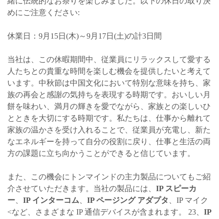
緒に伝統的なお祭りを楽しみました。以下の休日の取り決
めにご注意ください:
休業日：9月15日(木)～9月17日(土)の計3日間
当社は、この休暇期間中、従業員にリラックスして愛する
人たちとの貴重な時間を楽しむ機会を提供したいと考えて
います。中秋節は中国文化において特別な意味を持ち、家
族の再会と感謝の気持ちを表現する時期です。おいしい月
餅を味わい、満月の輝きを愛でながら、家族との楽しいひ
とときを大切にする時期です。私たちは、仕事から離れて
家族の温かさを受け入れることで、従業員が充電し、新た
なエネルギーを持って自分の役割に戻り、仕事と生活の両
方の課題に立ち向かうことができると信じています。
また、この機会にトンマインドの主力製品についてもご紹
介させていただきます。当社の製品には、
IP スピーカ
ー
、
I
P インターコム
、
IP ページング アダプタ
、
IP マイク
<など、さまざまな IP 通信デバイスが含まれます。 23、
IP