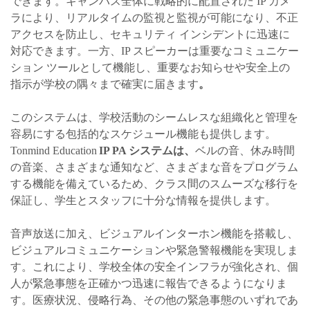
できます。キャンパス全体に戦略的に配置された IP カメ
ラにより、リアルタイムの監視と監視が可能になり、不正
アクセスを防止し、セキュリティ インシデントに迅速に
対応できます。一方、IP スピーカーは重要なコミュニケー
ション ツールとして機能し、重要なお知らせや安全上の
指示が学校の隅々まで確実に届きます
。
このシステムは、学校活動のシームレスな組織化と管理を
容易にする包括的なスケジュール機能も提供します。
Tonmind Education
IP
PA システムは、
ベルの音、休み時間
の音楽、さまざまな通知など、さまざまな音をプログラム
する機能を備えているため、
クラス間のスムーズな移行を
保証し、学生とスタッフに十分な情報を提供します。
音声放送に加え、ビジュアルインターホン機能を搭載し、
ビジュアルコミュニケーションや緊急警報機能を実現しま
す。これにより、学校全体の安全インフラが強化され、個
人が緊急事態を正確かつ迅速に報告できるようになりま
す。医療状況、侵略行為、その他の緊急事態のいずれであ