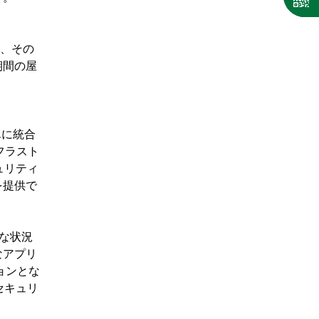
水、その
期間の屋
単に統合
フラスト
ュリティ
を提供で
的な状況
なアプリ
ョンとな
セキュリ