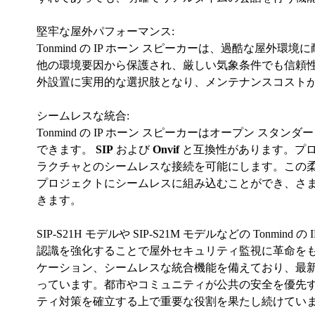
堅牢な屋外パフォーマンス:
Tonmind の IP ホーン スピーカーは、過酷な屋外
他の環境要因から保護され、厳しい気象条件でも信頼
外設置に実用的な選択肢となり、メンテナンスコスト
シームレスな統合:
Tonmind の IP ホーン スピーカーはオープン 
できます。
SIP
および
Onvif
と互換性があります。プロ
ラクチャとのシームレスな接続を可能にします。この柔軟性
プロジェクトにシームレスに組み込むことができ、さ
きます。
SIP-S21H モデルや SIP-S21M モデルなどの To
認識を強化することで屋外セキュリティ監視に革命を
ケーション、シームレスな統合機能を備えており、最新
っています。都市やコミュニティが公共の安全を優先する中
ティ対策を確立する上で重要な役割を果たし続けてい