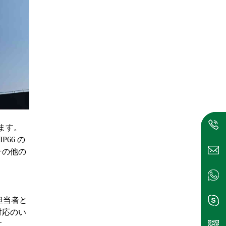
ます。
66 の
その他の
担当者と
対応のい
す。