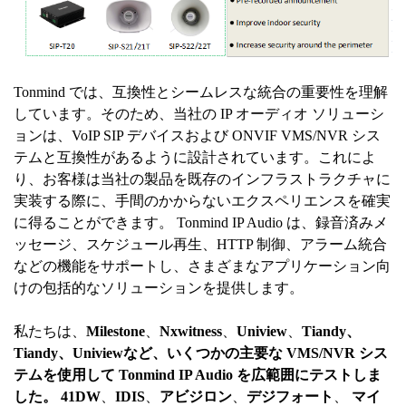
Tonmind では、互換性とシームレスな統合の重要性を理解
しています。そのため、当社の IP オーディオ ソリューシ
ョンは、VoIP SIP デバイスおよび ONVIF VMS/NVR シス
テムと互換性があるように設計されています。これによ
り、お客様は当社の製品を既存のインフラストラクチャに
実装する際に、手間のかからないエクスペリエンスを確実
に得ることができます。 Tonmind IP Audio は、録音済みメ
ッセージ、スケジュール再生、HTTP 制御、アラーム統合
などの機能をサポートし、さまざまなアプリケーション向
けの包括的なソリューションを提供します。
私たちは、
Milestone
、
Nxwitness
、
Uniview
、
Tiandy
、
Tiandy、Univiewなど、いくつかの主要な VMS/NVR シス
テムを使用して Tonmind IP Audio を広範囲にテストしま
した。 41DW
、
IDIS
、
アビジロン
、
デジフォート
、
マイ