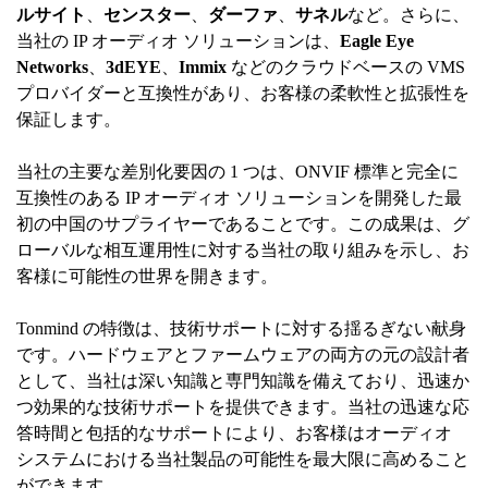
ルサイト
、
センスター
、
ダーファ
、
サネル
など。さらに、
当社の IP オーディオ ソリューションは、
Eagle Eye
Networks
、
3dEYE
、
Immix
などのクラウドベースの VMS
プロバイダーと互換性があり、お客様の柔軟性と拡張性を
保証します。
当社の主要な差別化要因の 1 つは、ONVIF 標準と完全に
互換性のある IP オーディオ ソリューションを開発した最
初の中国のサプライヤーであることです。この成果は、グ
ローバルな相互運用性に対する当社の取り組みを示し、お
客様に可能性の世界を開きます。
Tonmind の特徴は、技術サポートに対する揺るぎない献身
です。ハードウェアとファームウェアの両方の元の設計者
として、当社は深い知識と専門知識を備えており、迅速か
つ効果的な技術サポートを提供できます。当社の迅速な応
答時間と包括的なサポートにより、お客様はオーディオ
システムにおける当社製品の可能性を最大限に高めること
ができます。