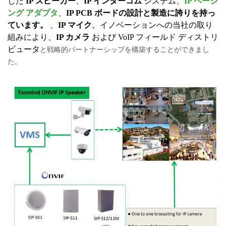
した
IP スピーカー
、
IP インターコム
システム、
IP ページ
ング アダプタ
、
IP PCB ボードの設計と製造に誇りを持っ
ています。
、
IP マイク
。イノベーションへの当社の取り
組みにより、
IP カメラ
および VoIP フィールド ディストリ
ビュータ
と戦略的パートナーシップを構築することができまし
た。