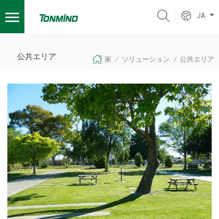
JA
公共エリア
家
ソリューション
公共エリア
/
/