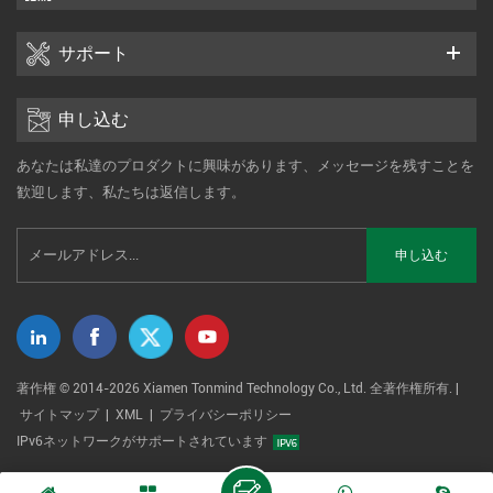
です IPスピーカー は、ネットワーク上の音声放送と管理ノード
の両方のエンドポイントとして機能します。これらのスピーカ
サポート
ーは標準IPネットワークを介してデジタル音声を受信するた
め、従来のアナログ配線の制約に縛られることなく、公園、道
路、広場、交通エリアなど、あらゆる場所に柔軟に設置できま
申し込む
す。 ● 明瞭なライブ音声または録音済みの音声アナウンスを提
あなたは私達のプロダクトに興味があります、メッセージを残すことを
供します。 ● 広範囲にわたるマルチキャストおよびゾーン制御
歓迎します、私たちは返信します。
をサポートします。 ● 内蔵の増幅機能とデジタル処理機能によ
り、騒がしい屋外環境でも高い明瞭度を確保します。 分散型
SIP 統合 TONMINDソリューションはSIP（セッション開始プロ
トコル）を使用して、 マイクロフォン コンソール、緊急通報ポ
イント、または都市管制センターからブロードキャストまたは
双方向通信を開始できます。SIP互換性により、VoIPサーバ
ー、ユニファイドコミュニケーションプラットフォーム、IPベ
ースのシステムなどのサードパーティシステムとの相互運用性
著作権 © 2014-2026 Xiamen Tonmind Technology Co., Ltd. 全著作権所有. |
が確保されます。 インターホン デバイス。 ONVIF対応統合 街
サイトマップ
|
XML
|
プライバシーポリシー
の広場や交通機関の駅など、視覚的な監視が必要な場所では、
IPv6ネットワークがサポートされています
ONVIF規格に準拠することで、IPカメラ、ビデオ管理システ
ム、センサープラットフォームとのスムーズな統合が実現しま