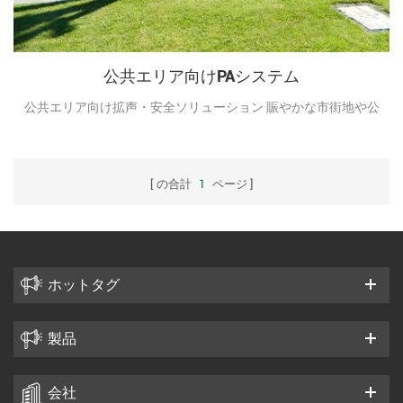
公共エリア向けPAシステム
公共エリア向け拡声・安全ソリューション 賑やかな市街地や公
園からウォーターフロントのビーチや交通ハブに至るまで、現
代の公共空間では、堅牢で柔軟性が高く、インテリジェントな
拡声システムが求められています。都市人口が増加し、セキュ
の合計
1
ページ
リティニーズが進化する中で、 TONMIND 公共エリアソリュー
ション 音声アナウンス以上の機能を提供します。安全性、運
用、訪問者の体験を向上させる重要な拡声バックボーンとして
機能します。 PAシステム（拡声システム）は、音声メッセー
ジ、警報、音楽、緊急時の指示を広範囲に放送するための最も
ホットタグ
効果的なツールの一つです。今日のソリューションは、高度な
ネットワーク、IPベースのデバイス、そして次のようなオープ
製品
ンスタンダードを活用しています。 SIP そして オンビフ スマー
トシティのインフラにシームレスに統合します。 IPスピーカー
ネットワーク ソリューションの中心となるのはネットワーク化
会社