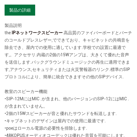
製品の詳細
製品説明
the
IPネットワークスピーカー
高品質のファイバーボードとバーチ
のコールドプレスレザー,でできており、キャビネットの共鳴音を
除去でき、屋内での使用に適しています.学校での設置に最適で
す,。アクセサリ.内蔵の2個の15Wアンプは、大きくて優れた音声
を送信します.バックグラウンドミュージックの再生に適用できま
す,アナウンス,セキュリティまたは火災警報器のリンク.標準のSIP
プロトコルにより、簡単に統合できますその他のSIPデバイス.
教室のスピーカー機能
•SIP-12MにはMIC .が含まれ、他のバージョンのSIP-12にはMIC .
が含まれていません。
•2個の15Wスピーカーが音と優れたサウンドを転送します.
•キャブネットのデザインは屋内での使用に最適です.
•poeはローカル電源の必要性を排除します.
•48KOPUSオーディオコーデックは優れた音質を可能にします.