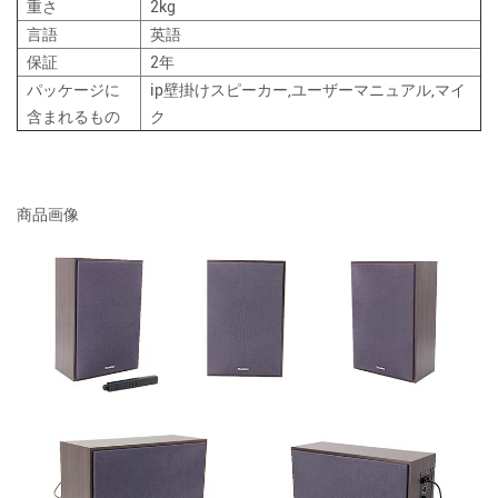
重さ
2kg
言語
英語
保証
2年
パッケージに
ip壁掛けスピーカー,ユーザーマニュアル,マイ
含まれるもの
ク
商品画像