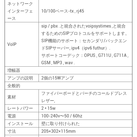
ネットワーク
インターフェ
10/100ベース-tx , rj45
ース
sip / pbx .と統合されたvoipsystimes ,と統合
するためのSIPプロトコルをサポートします。
SIP機能のサポート：セカンダリ/バックエン
VoIP
ドSIPサーバー, ipv4（ipv6 futhur）.
サポートコーデック：OPUS , G711U , G711A ,
GSM , MP3 , wav .
増幅器
アンプの説明
2個の15Wアンプ
全般的
ファイバーボードとバーチのコールドプレス
素材
レザー,
レートパワー
2 * 15w
電源
100-240v〜50 / 60hz
インストール
壁に取り付けられた
寸法
205×302×115mm