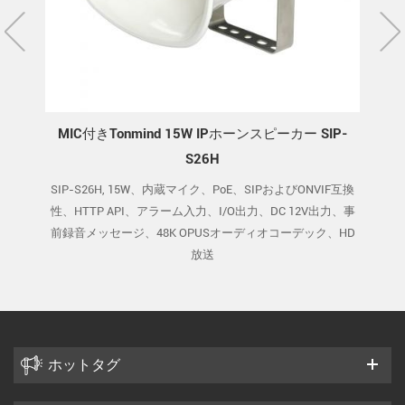
MIC付きTonmind 15W IPホーンスピーカー SIP-
S26H
F互換性、
SIP-S26H, 15W、内蔵マイク、PoE、SIPおよびONVIF互換
SIP-
48K
性、HTTP API、アラーム入力、I/O出力、DC 12V出力、事
ONV
スト
前録音メッセージ、48K OPUSオーディオコーデック、HD
ージ、
放送
ホットタグ