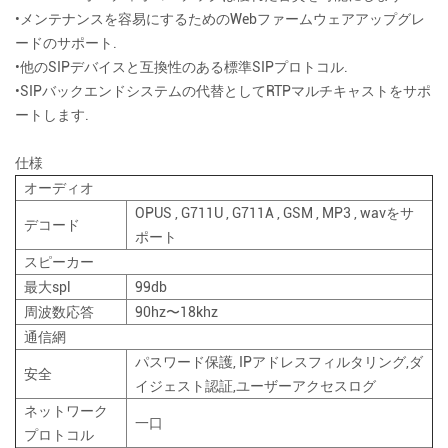
•メンテナンスを容易にするためのWebファームウェアアップグレ
ードのサポート.
•他のSIPデバイスと互換性のある標準SIPプロトコル.
•SIPバックエンドシステムの代替としてRTPマルチキャストをサポ
ートします.
仕様
オーディオ
OPUS , G711U , G711A , GSM , MP3 , wavをサ
デコード
ポート
スピーカー
最大spl
99db
周波数応答
90hz〜18khz
通信網
パスワード保護, IPアドレスフィルタリング,ダ
安全
イジェスト認証,ユーザーアクセスログ
ネットワーク
一口
プロトコル