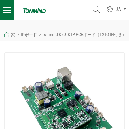
JA
Tonmind K20-K IP PCBボード（12 IO IN付き）
家
IPボード
/
/