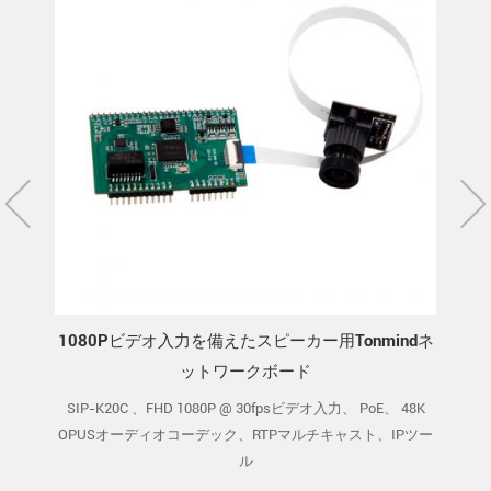
mindネ
IPスピーカーインターホンドアホン用の
t
tonmindSIPPCBボード
oE、 48K
SIP-K20-M ,MIC,スピーカー,IOアラーム,リセットインター
SI
、IPツー
フェース.poe,15W内蔵アンプ.