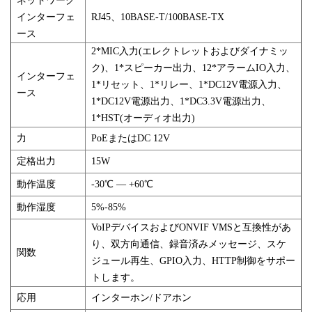
ネットワーク
インターフェ
RJ45、10BASE-T/100BASE-TX
ース
2*MIC入力(エレクトレットおよびダイナミッ
ク)、1*スピーカー出力、12*アラームIO入力、
インターフェ
1*リセット、1*リレー、1*DC12V電源入力、
ース
1*DC12V電源出力、1*DC3.3V電源出力、
1*HST(オーディオ出力)
力
PoEまたはDC 12V
定格出力
15W
動作温度
-30℃ — +60℃
動作湿度
5%-85%
VoIPデバイスおよびONVIF VMSと互換性があ
り、双方向通信、録音済みメッセージ、スケ
関数
ジュール再生、GPIO入力、HTTP制御をサポー
トします。
応用
インターホン/ドアホン